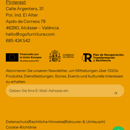
Pinterest
Calle Argenters, 31
Pol. Ind. El Alter
Apdo de Correos 79
Subscribe to our Newsletter
46290, Alcàsser - València
hello@ogofurniture.com
*
indicates required
685 424 542
*
Email Address
Abonnieren Sie unseren Newsletter, um Mitteilungen über OGOs
Produkte, Dienstleistungen, Stores, Events und kulturelle Interessen
zu erhalten.
Datenschutz
|
Rechtliche Hinweise
|
Retouren & Umtausch
|
Cookie-Richtlinie