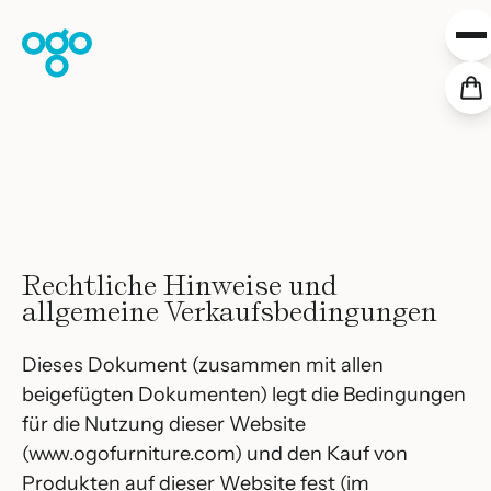
Zum Inhalt springen
Collections
Projekte
Verteilung
Downloads
Über uns
Unsere Werte
Rechtliche Hinweise und
Shop
allgemeine Verkaufsbedingungen
DE
Dieses Dokument (zusammen mit allen
beigefügten Dokumenten) legt die Bedingungen
für die Nutzung dieser Website
(www.ogofurniture.com) und den Kauf von
Produkten auf dieser Website fest (im