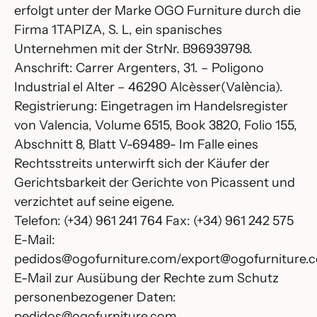
erfolgt unter der Marke OGO Furniture durch die
Firma 1TAPIZA, S. L, ein spanisches
Unternehmen mit der StrNr. B96939798.
Anschrift: Carrer Argenters, 31. – Poligono
Industrial el Alter – 46290 Alcèsser(València).
Registrierung: Eingetragen im Handelsregister
von Valencia, Volume 6515, Book 3820, Folio 155,
Abschnitt 8, Blatt V-69489- Im Falle eines
Rechtsstreits unterwirft sich der Käufer der
Gerichtsbarkeit der Gerichte von Picassent und
verzichtet auf seine eigene.
Telefon: (+34) 961 241 764 Fax: (+34) 961 242 575
E-Mail:
pedidos@ogofurniture.com/export@ogofurniture.
E-Mail zur Ausübung der Rechte zum Schutz
personenbezogener Daten:
pedidos@ogofurniture.com