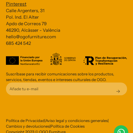
Pinterest
Calle Argenters, 31
Pol. Ind. El Alter
Subscribe to our Newsletter
Apdo de Correos 79
46290, Alcàsser - València
*
indicates required
hello@ogofurniture.com
*
685 424 542
Email Address
Suscríbase para recibir comunicaciones sobre los productos,
servicios, tiendas, eventos e intereses culturales de OGO.
Política de Privacidad
|
Aviso legal y condiciones generales
|
Cambios y devoluciones
|
Política de Cookies
Copyright 2023 © OGO Furniture.