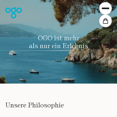
Zum Inhalt springen
Collections
OGO ist mehr
Projekte
als nur ein Erlebnis
Verteilung
Downloads
Über uns
Unsere Werte
Shop
DE
Unsere Philosophie