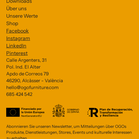
Downloads
Über uns
Unsere Werte
Shop
Facebook
Instagram
LinkedIn
Pinterest
Calle Argenters, 31
Pol. Ind. El Alter
Apdo de Correos 79
Subscribe to our Newsletter
46290, Alcàsser - València
hello@ogofurniture.com
*
indicates required
685 424 542
*
Email Address
Abonnieren Sie unseren Newsletter, um Mitteilungen über OGOs
Produkte, Dienstleistungen, Stores, Events und kulturelle Interessen
zu erhalten.