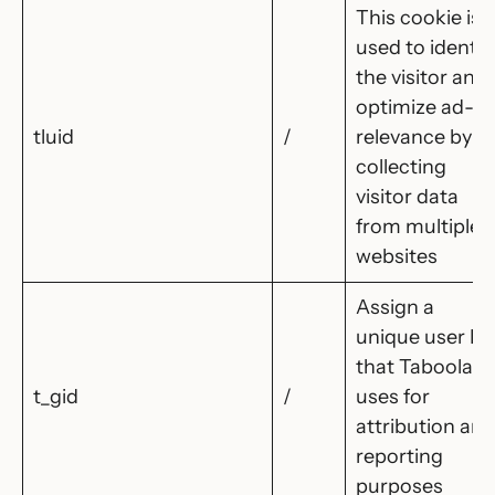
This cookie is
used to identif
the visitor and
optimize ad-
tluid
/
relevance by
collecting
visitor data
from multiple
websites
Assign a
unique user ID
that Taboola
t_gid
/
uses for
attribution and
reporting
purposes