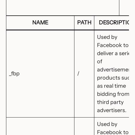
NAME
PATH
DESCRIPTION
Used by
Facebook to
deliver a series
of
advertisement
_fbp
/
products such
as real time
bidding from
third party
advertisers.
Used by
Facebook to