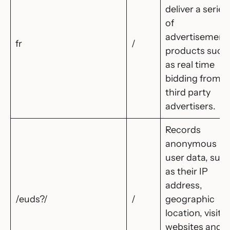
deliver a series
of
advertisement
fr
/
products such
as real time
bidding from
third party
advertisers.
Records
anonymous
user data, suc
as their IP
address,
/euds?/
/
geographic
location, visite
websites and