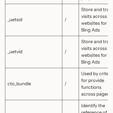
Store and trac
visits across
_uetsid
/
websites for
Bing Ads
Store and trac
visits across
_uetvid
/
websites for
Bing Ads
Used by criteo
for provide
cto_bundle
/
functions
across pages.
Identify the
reference of