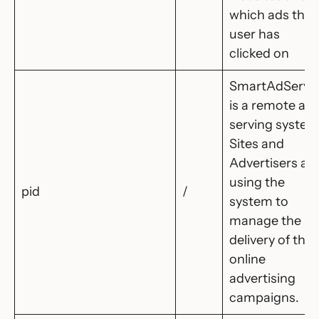
which ads the
user has
clicked on
SmartAdServe
is a remote ad
serving system
Sites and
Advertisers ar
using the
pid
/
system to
manage the
delivery of thei
online
advertising
campaigns.