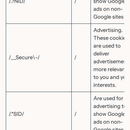
/.?NID/
/
show Google
ads on non-
Google sites
Advertising.
These cookies
are used to
deliver
/__Secure\-/
/
advertisement
more relevant
to you and you
interests.
Are used for
advertising to
/.*SID/
/
show Google
ads on non-
Google sites