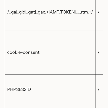
/_ga|_gid|_gat|_gac.+|AMP_TOKEN|__utm.+/
/
cookie-consent
/
PHPSESSID
/