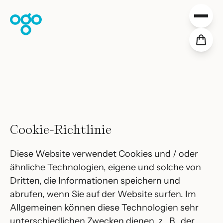
Zum Inhalt springen
Collections
Projekte
Verteilung
Downloads
Über uns
Unsere Werte
Cookie-Richtlinie
Shop
DE
Diese Website verwendet Cookies und / oder
ähnliche Technologien, eigene und solche von
Dritten, die Informationen speichern und
abrufen, wenn Sie auf der Website surfen. Im
Allgemeinen können diese Technologien sehr
unterschiedlichen Zwecken dienen, z. B. der