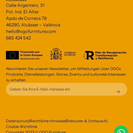
Calle Argenters, 31
Pol. Ind. El Alter
Apdo de Correos 79
Subscribe to our Newsletter
46290, Alcàsser - València
hello@ogofurniture.com
*
indicates required
685 424 542
*
Email Address
Abonnieren Sie unseren Newsletter, um Mitteilungen über OGOs
Produkte, Dienstleistungen, Stores, Events und kulturelle Interessen
zu erhalten.
Datenschutz
|
Rechtliche Hinweise
|
Retouren & Umtausch
|
Cookie-Richtlinie
Copyright 2023 © OGO Furniture.