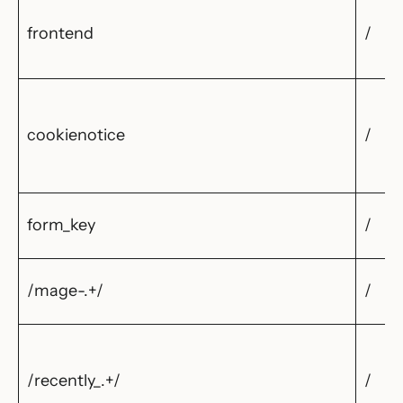
frontend
/
cookienotice
/
form_key
/
/mage-.+/
/
/recently_.+/
/