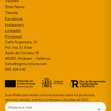
Valores
Slow News
Tienda
Facebook
Instagram
LinkedIn
Pinterest
Calle Argenters, 31
Pol. Ind. El Alter
Subscribe to our Newsletter
Apdo de Correos 79
46290, Alcàsser - València
*
indicates required
hello@ogofurniture.com
*
685 424 542
Email Address
Suscríbase para recibir comunicaciones sobre los productos,
servicios, tiendas, eventos e intereses culturales de OGO.