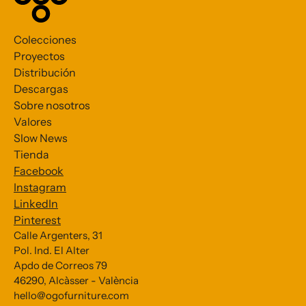
Colecciones
Proyectos
Distribución
Descargas
Sobre nosotros
Valores
Slow News
Tienda
Facebook
Instagram
LinkedIn
Pinterest
Calle Argenters, 31
Pol. Ind. El Alter
Subscribe to our Newsletter
Apdo de Correos 79
46290, Alcàsser - València
*
indicates required
hello@ogofurniture.com