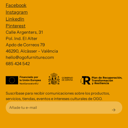
Facebook
Instagram
LinkedIn
Pinterest
Calle Argenters, 31
Pol. Ind. El Alter
Subscribe to our Newsletter
Apdo de Correos 79
46290, Alcàsser - València
*
indicates required
hello@ogofurniture.com
*
685 424 542
Email Address
Suscríbase para recibir comunicaciones sobre los productos,
servicios, tiendas, eventos e intereses culturales de OGO.