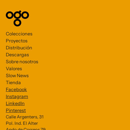
Colecciones
Proyectos
Distribución
Descargas
Sobre nosotros
Valores
Slow News
Tienda
Facebook
Instagram
LinkedIn
Pinterest
Calle Argenters, 31
Pol. Ind. El Alter
Subscribe to our Newsletter
Apdo de Correos 79