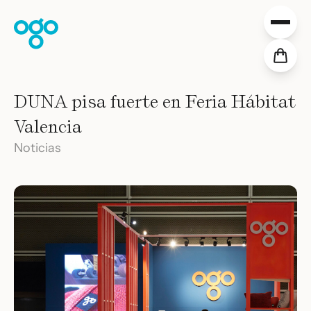
Saltar al contenido
Colecciones
DUNA pisa fuerte en Feria Hábitat
Proyectos
Valencia
Distribución
Descargas
Noticias
Sobre nosotros
Valores
Slow News
Tienda
ES